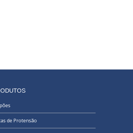
RODUTOS
lpões
tas de Protensão